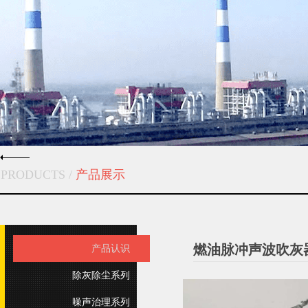
PRODUCTS /
产品展示
燃油脉冲声波吹灰
产品认识
除灰除尘系列
噪声治理系列