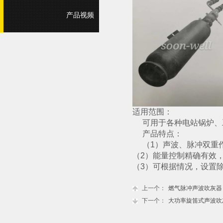
产品视频
适用范围：
可用于各种电站锅炉、
产品特点：
（
1）声波、脉冲双重
（
2）能量控制精确有效
（
3）可根据情况，设置
上一个：
燃气脉冲声波吹灰器（..
下一个：
大功率旋笛式声波吹灰..