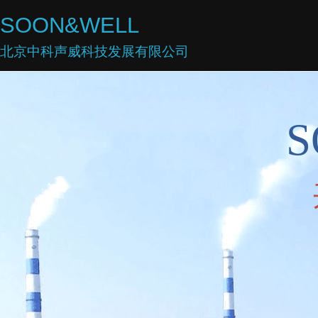
SOON&WELL
北京中科声威科技发展有限公司
S